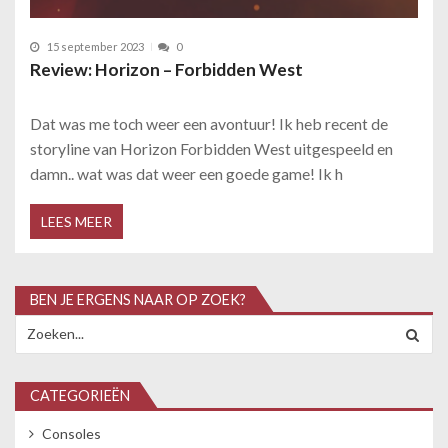
15 september 2023
0
Review: Horizon – Forbidden West
Dat was me toch weer een avontuur! Ik heb recent de
storyline van Horizon Forbidden West uitgespeeld en
damn.. wat was dat weer een goede game! Ik h
LEES MEER
BEN JE ERGENS NAAR OP ZOEK?
Search
for:
CATEGORIEËN
Consoles